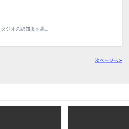
スタジオの認知度を高…
次ページへ »