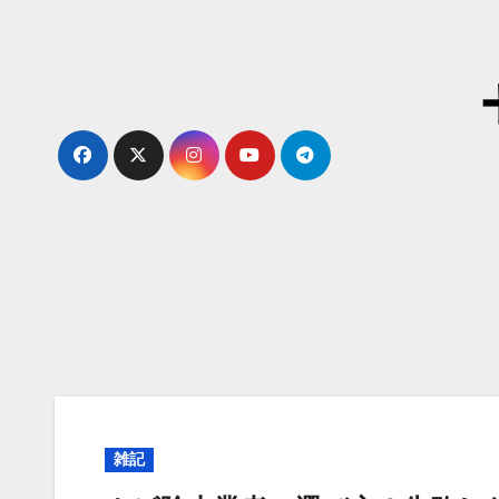
内
容
を
ス
キ
ッ
プ
雑記