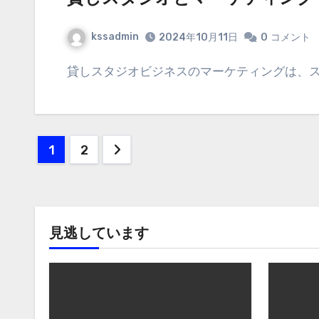
kssadmin
2024年10月11日
0
コメント
貸しスタジオビジネスのマーケティングは、
投
1
2
稿
の
ペ
見逃しています
ー
ジ